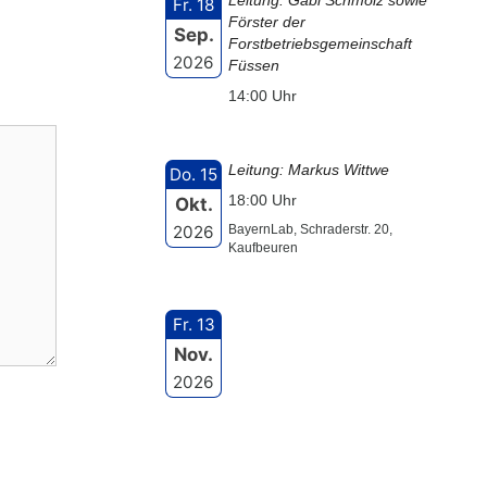
Leitung: Gabi Schmölz sowie
Fr. 18
Förster der
Sep.
Forstbetriebsgemeinschaft
2026
Füssen
14:00 Uhr
Leitung: Markus Wittwe
Do. 15
18:00 Uhr
Okt.
2026
BayernLab, Schraderstr. 20,
Kaufbeuren
Fr. 13
Nov.
2026