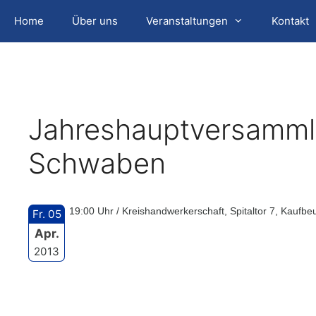
Zum
Home
Über uns
Veranstaltungen
Kontakt
Inhalt
springen
Jahreshauptversamml
Schwaben
19:00 Uhr / Kreishandwerkerschaft, Spitaltor 7, Kaufbe
Fr. 05
Apr.
2013