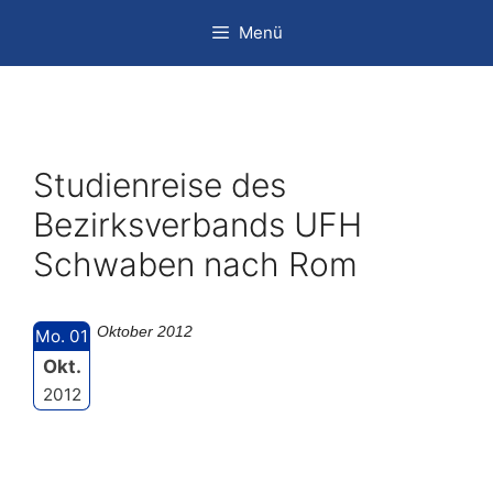
Zum
Menü
Inhalt
springen
Studienreise des
Bezirksverbands UFH
Schwaben nach Rom
Oktober 2012
Mo. 01
Okt.
2012